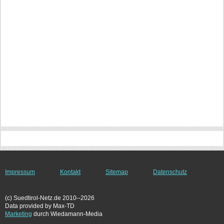
Impressum
Kontakt
Sitemap
Datenschutz
(c) Suedtirol-Netz.de 2010--2026
Data provided by Max-TD
Marketing
durch Wiedamann-Media