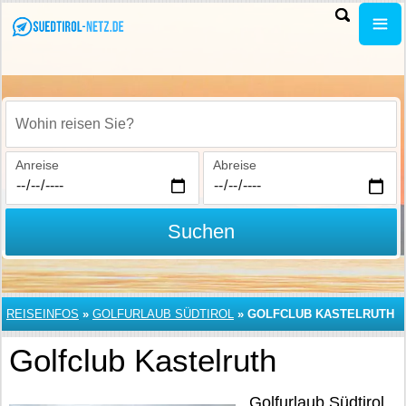
Wohin reisen Sie?
Anreise
Abreise
Suchen
REISEINFOS
»
GOLFURLAUB SÜDTIROL
»
GOLFCLUB KASTELRUTH
Golfclub Kastelruth
Golfurlaub Südtirol.