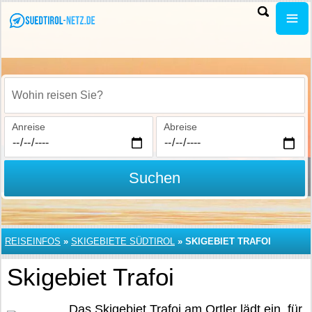
Wohin reisen Sie?
Anreise
Abreise
Suchen
REISEINFOS
»
SKIGEBIETE SÜDTIROL
»
SKIGEBIET TRAFOI
Skigebiet Trafoi
Das Skigebiet Trafoi am Ortler lädt ein, für