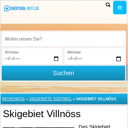
Wohin reisen Sie?
Anreise
Abreise
Suchen
REISEINFOS
»
SKIGEBIETE SÜDTIROL
»
SKIGEBIET VILLNÖSS
Skigebiet Villnöss
Das Skigebiet