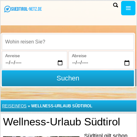
Wohin reisen Sie?
Anreise
Abreise
Suchen
REISEINFOS
»
WELLNESS-URLAUB SÜDTIROL
Wellness-Urlaub Südtirol
Südtirol gilt schon