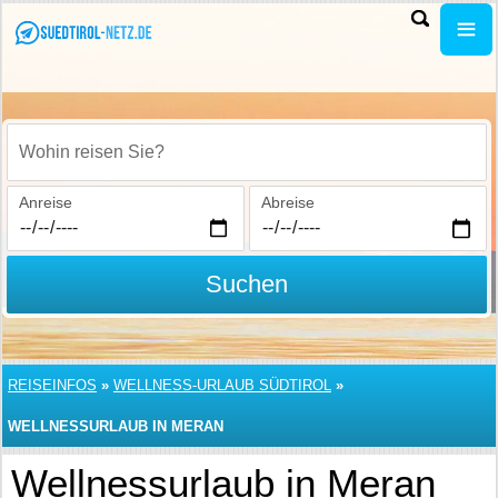
Wohin reisen Sie?
Anreise
Abreise
Suchen
REISEINFOS
»
WELLNESS-URLAUB SÜDTIROL
»
WELLNESSURLAUB IN MERAN
Wellnessurlaub in Meran