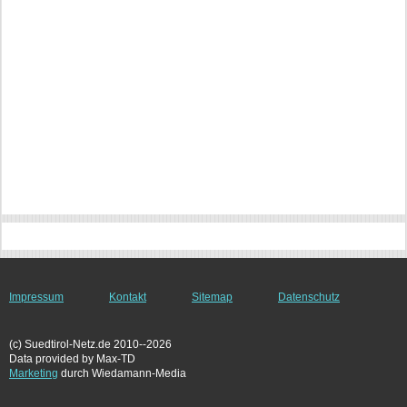
Impressum
Kontakt
Sitemap
Datenschutz
(c) Suedtirol-Netz.de 2010--2026
Data provided by Max-TD
Marketing
durch Wiedamann-Media