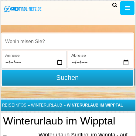
Wohin reisen Sie?
Anreise
Abreise
Suchen
REISEINFOS
»
WINTERURLAUB
»
WINTERURLAUB IM WIPPTAL
Winterurlaub im Wipptal
Winterurlaub Südtirol im Wipptal- auf