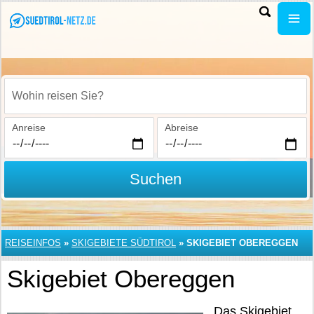
Wohin reisen Sie?
Anreise
Abreise
Suchen
REISEINFOS
»
SKIGEBIETE SÜDTIROL
»
SKIGEBIET OBEREGGEN
Skigebiet Obereggen
Das Skigebiet