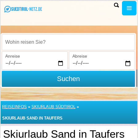
Wohin reisen Sie?
Anreise
Abreise
Suchen
REISEINFOS
»
SKIURLAUB SÜDTIROL
»
SKIURLAUB SAND IN TAUFERS
Skiurlaub Sand in Taufers