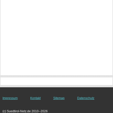
Impressum
Kontakt
Sitemap
Datenschutz
(c) Suedtirol-Netz.de 2010--2026