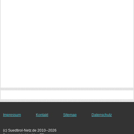
Impressum
Kontakt
Sitemap
Datenschutz
(c) Suedtirol-Netz.de 2010--2026