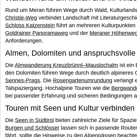
Rund um Meran führen Wege durch Wald, Kulturlands
Christie-Weg
verbindet Landschaft mit Literaturgeschi
Schloss Katzenstein
führt an mehreren Kulturpunkten 
Goldrainer Panoramaweg
und der
Meraner Höhenweg 
Anforderungen.
Almen, Dolomiten und anspruchsvoll
Die
Almwanderung Kreuzbrünnl–Mauslochalm
ist ein 
den Dolomiten führen Wege durch deutlich alpineres
Sennes-Prags
. Die
Rosengartenumrundung
verlangt e
Talspaziergang. Hochalpine Touren wie die
Bergwande
bei passender Erfahrung und sicheren Bedingungen a
Touren mit Seen und Kultur verbinden
Die
Seen in Südtirol
bieten zahlreiche Ziele für Spa
Burgen und Schlösser
lassen sich in passende Route
fährt, sollte die Hinweise zu den
Alpenpässen
beachte