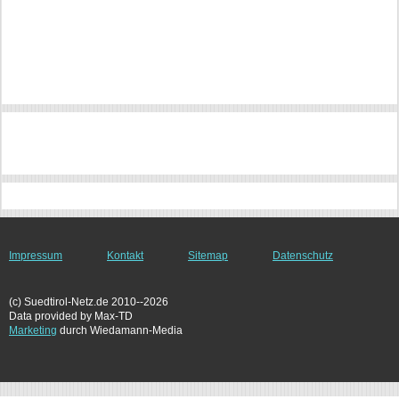
Impressum
Kontakt
Sitemap
Datenschutz
(c) Suedtirol-Netz.de 2010--2026
Data provided by Max-TD
Marketing
durch Wiedamann-Media