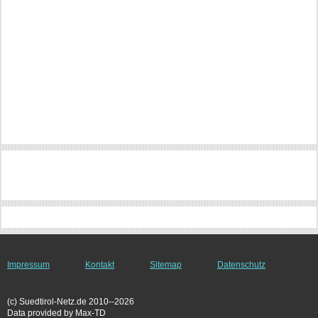
Impressum
Kontakt
Sitemap
Datenschutz
(c) Suedtirol-Netz.de 2010--2026
Data provided by Max-TD