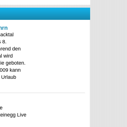
hrn
acktal
 8.
hrend den
l wird
nie geboten.
2009 kann
 Urlaub
ie
einegg Live