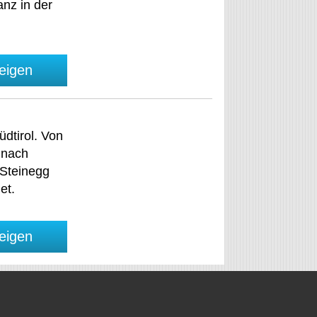
nz in der
eigen
üdtirol. Von
t nach
 Steinegg
et.
eigen