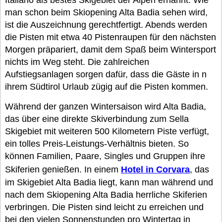
Italiano als bestes Skigebiet der Alpen ernannt. Wie
man schon beim Skiopening Alta Badia sehen wird,
ist die Auszeichnung gerechtfertigt. Abends werden
die Pisten mit etwa 40 Pistenraupen für den nächsten
Morgen präpariert, damit dem Spaß beim Wintersport
nichts im Weg steht. Die zahlreichen
Aufstiegsanlagen sorgen dafür, dass die Gäste in n
ihrem Südtirol Urlaub zügig auf die Pisten kommen.
Während der ganzen Wintersaison wird Alta Badia,
das über eine direkte Skiverbindung zum Sella
Skigebiet mit weiteren 500 Kilometern Piste verfügt,
ein tolles Preis-Leistungs-Verhältnis bieten. So
können Familien, Paare, Singles und Gruppen ihre
Skiferien genießen. In einem
Hotel in Corvara
, das
im Skigebiet Alta Badia liegt, kann man während und
nach dem Skiopening Alta Badia herrliche Skiferien
verbringen. Die Pisten sind leicht zu erreichen und
bei den vielen Sonnenstunden pro Wintertag in