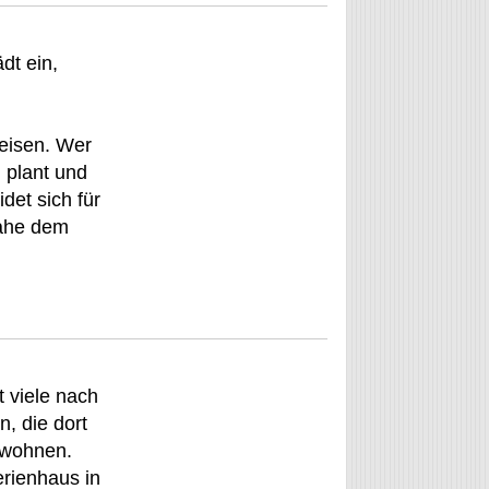
dt ein,
reisen. Wer
n plant und
det sich für
nahe dem
t viele nach
n, die dort
ewohnen.
erienhaus in