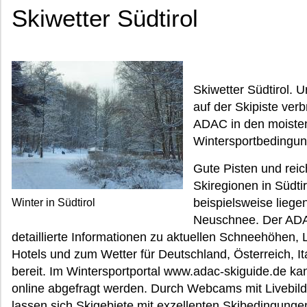
Skiwetter Südtirol
Skiwetter Südtirol. 
auf der Skipiste ver
ADAC in den moisten
Wintersportbedingun
Gute Pisten und rei
Skiregionen in Südtir
beispielsweise liege
Winter in Südtirol
Neuschnee. Der ADAC
detaillierte Informationen zu aktuellen Schneehöhen, 
Hotels und zum Wetter für Deutschland, Österreich, It
bereit. Im Wintersportportal www.adac-skiguide.de kan
online abgefragt werden. Durch Webcams mit Livebil
lassen sich Skigebiete mit exzellenten Skibedingunge