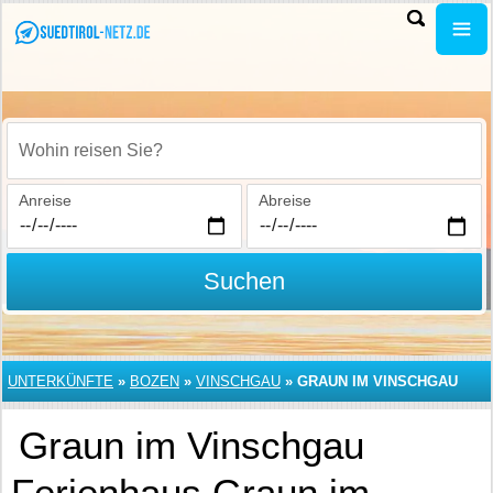
Wohin reisen Sie?
Anreise
Abreise
Suchen
UNTERKÜNFTE
»
BOZEN
»
VINSCHGAU
»
GRAUN IM VINSCHGAU
Graun im Vinschgau
Ferienhaus Graun im