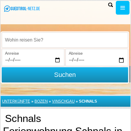
Wohin reisen Sie?
Anreise
Abreise
Suchen
UNTERKÜNFTE
»
BOZEN
»
VINSCHGAU
»
SCHNALS
Schnals
Ferienwohnung Schnals in