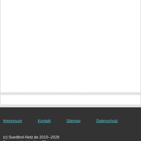
Impressum
Kontakt
Sitemap
Datenschutz
(c) Suedtirol-Netz.de 2010--2026