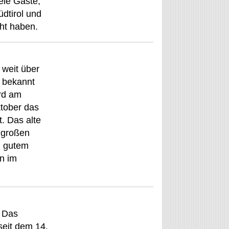
iele Gäste,
üdtirol und
ht haben.
 weit über
 bekannt
ird am
tober das
. Das alte
 großen
d gutem
n im
. Das
seit dem 14.