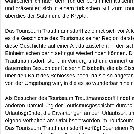
wahrscheinlich nach dem Tod der berühmten Kaiserin e
und präsentiert sich in einem türkischen Stil. Zum T
überdies der Salon und die Krypta.
Das Touriseum Trauttmannsdorff zeichnet sich vor Al
es die Geschichte des Tourismus seiner Region darste
diese Geschichte auf einer Art darzustellen, in der si
Einheimischen darin sehr gut wiederfinden können. D
Trauttmannsdorff steht im Vordergrund und erinnert
dauernden Besuch der Kaiserin Elisabeth, die als Sis
über den Kauf des Schlosses nach, da sie so anget
von der Umgebung war, in die es so wunderbar hinein
Als Besucher des Touriseum Trauttmannsdorff findet ma
anderen Darstellung der Tourismusgeschichte durchau
Urlaubsgründe, die Erwartungen an den Urlaubsort u
eigene Verhalten am Urlaubsort werden im Touriseum T
Das Touriseum Trauttmannsdorff verfügt über einen Pa