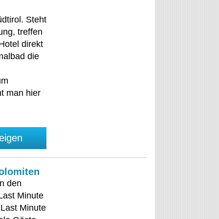
tirol. Steht
ng, treffen
otel direkt
albad die
eum
t man hier
eigen
Dolomiten
in den
Last Minute
 Last Minute