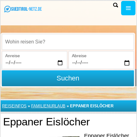
Wohin reisen Sie?
Anreise
Abreise
Suchen
REISEINFOS
»
FAMILIENURLAUB
»
EPPANER EISLÖCHER
Eppaner Eislöcher
Eppaner Eislöcher.