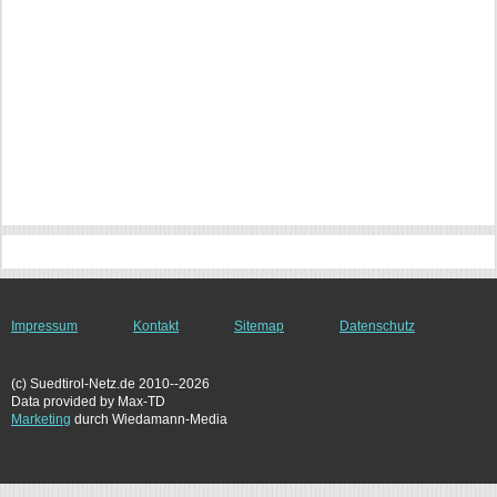
Impressum
Kontakt
Sitemap
Datenschutz
(c) Suedtirol-Netz.de 2010--2026
Data provided by Max-TD
Marketing
durch Wiedamann-Media