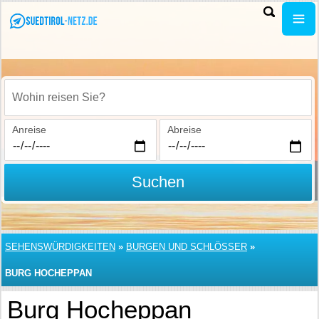
Wohin reisen Sie?
Anreise
Abreise
Suchen
SEHENSWÜRDIGKEITEN
»
BURGEN UND SCHLÖSSER
»
BURG HOCHEPPAN
Burg Hocheppan