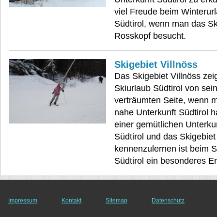
viel Freude beim Winterur
Südtirol, wenn man das Sk
Rosskopf besucht.
Skigebiet Villnöss
Das Skigebiet Villnöss zei
Skiurlaub Südtirol von sei
verträumten Seite, wenn 
nahe Unterkunft Südtirol h
einer gemütlichen Unterku
Südtirol und das Skigebiet
kennenzulernen ist beim S
Südtirol ein besonderes Er
Impressum
Kontakt
Sitemap
Datenschutz