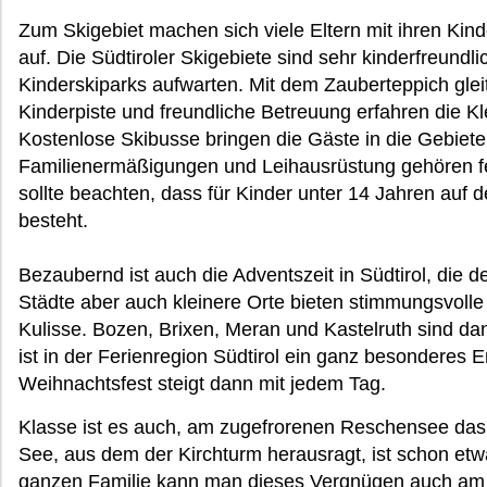
Zum Skigebiet machen sich viele Eltern mit ihren Kinde
auf. Die Südtiroler Skigebiete sind sehr kinderfreundl
Kinderskiparks aufwarten. Mit dem Zauberteppich gleit
Kinderpiste und freundliche Betreuung erfahren die K
Kostenlose Skibusse bringen die Gäste in die Gebiete
Familienermäßigungen und Leihausrüstung gehören f
sollte beachten, dass für Kinder unter 14 Jahren auf d
besteht.
Bezaubernd ist auch die Adventszeit in Südtirol, die d
Städte aber auch kleinere Orte bieten stimmungsvoll
Kulisse. Bozen, Brixen, Meran und Kastelruth sind dan
ist in der Ferienregion Südtirol ein ganz besonderes E
Weihnachtsfest steigt dann mit jedem Tag.
Klasse ist es auch, am zugefrorenen Reschensee das
See, aus dem der Kirchturm herausragt, ist schon et
ganzen Familie kann man dieses Vergnügen auch am