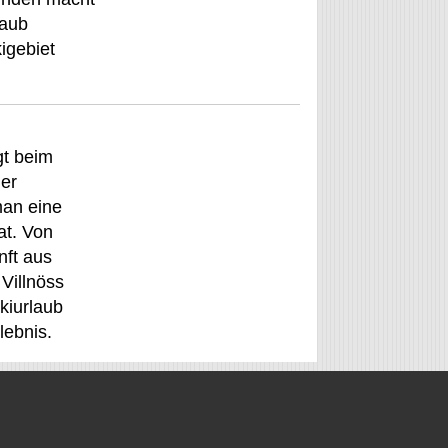
laub
igebiet
gt beim
ner
man eine
at. Von
nft aus
 Villnöss
kiurlaub
lebnis.