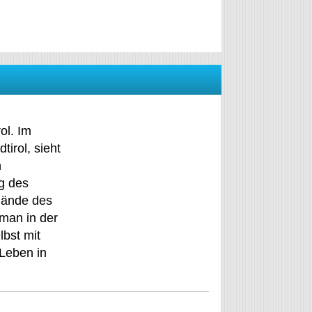
ol. Im
tirol, sieht
n
g des
lände des
man in der
bst mit
Leben in
.