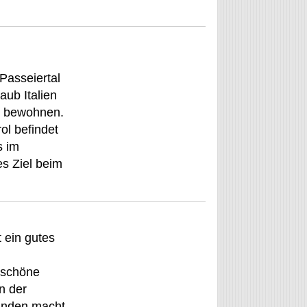
Passeiertal
aub Italien
zu bewohnen.
ol befindet
s im
es Ziel beim
 ein gutes
e schöne
n der
kunden macht