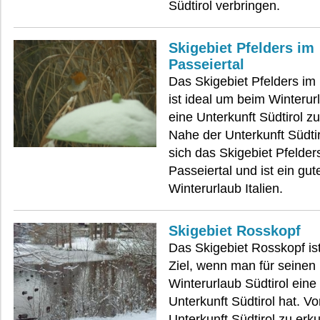
Südtirol verbringen.
Skigebiet Pfelders im
Passeiertal
Das Skigebiet Pfelders im 
ist ideal um beim Winterurl
eine Unterkunft Südtirol 
Nahe der Unterkunft Südtir
sich das Skigebiet Pfelder
Passeiertal und ist ein gut
Winterurlaub Italien.
Skigebiet Rosskopf
Das Skigebiet Rosskopf ist
Ziel, wenn man für seinen
Winterurlaub Südtirol ein
Unterkunft Südtirol hat. Vo
Unterkunft Südtirol zu er