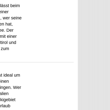
lässt beim
einer
, wer seine
en hat,
ee. Der
mit einer
tirol und
n zum
st ideal um
einen
ringen. Wer
alien
kigebiet
rlaub