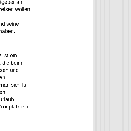
stgeber an.
reisen wollen
und seine
haben.
z
 ist ein
e, die beim
isen und
ien
man sich für
ien
iurlaub
Kronplatz ein