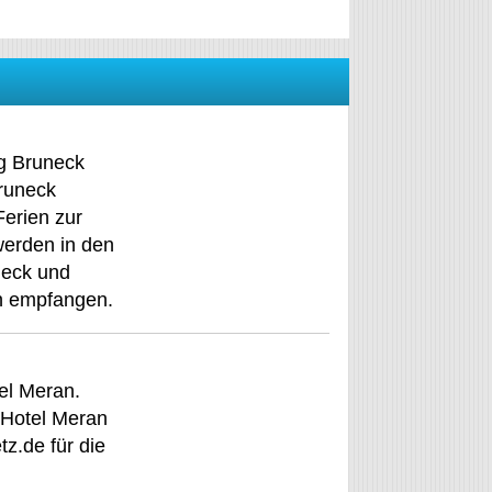
g Bruneck
runeck
Ferien zur
werden in den
eck und
ch empfangen.
el Meran.
 Hotel Meran
tz.de für die