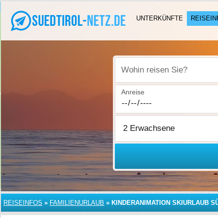
UNTERKÜNFTE
REISEIN
Wohin reisen Sie?
Anreise
REISEINFOS
»
FAMILIENURLAUB
»
KINDERANIMATION SKIURLAUB S