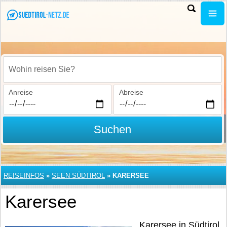
Wohin reisen Sie?
Anreise
Abreise
Suchen
REISEINFOS
»
SEEN SÜDTIROL
»
KARERSEE
Karersee
Karersee in Südtirol.