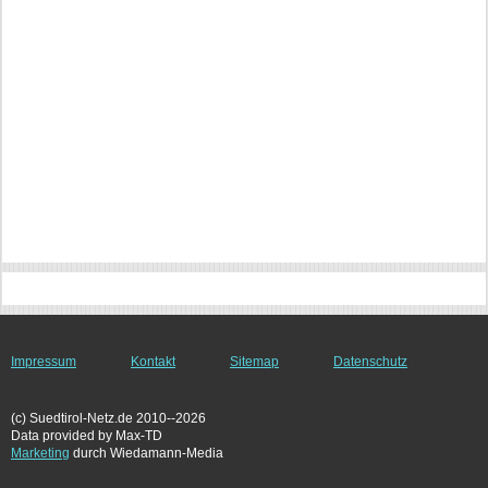
Impressum
Kontakt
Sitemap
Datenschutz
(c) Suedtirol-Netz.de 2010--2026
Data provided by Max-TD
Marketing
durch Wiedamann-Media