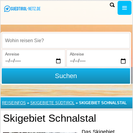
Wohin reisen Sie?
Anreise
Abreise
Suchen
REISEINFOS
»
SKIGEBIETE SÜDTIROL
»
SKIGEBIET SCHNALSTAL
Skigebiet Schnalstal
Das Skigebiet