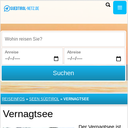
Wohin reisen Sie?
Anreise
Abreise
Suchen
REISEINFOS
»
SEEN SÜDTIROL
»
VERNAGTSEE
Vernagtsee
Der Vernagtsee ist