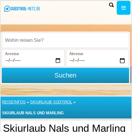
Wohin reisen Sie?
Anreise
Abreise
Suchen
REISEINFOS
»
SKIURLAUB SÜDTIROL
»
SKIURLAUB NALS UND MARLING
Skiurlaub Nals und Marling