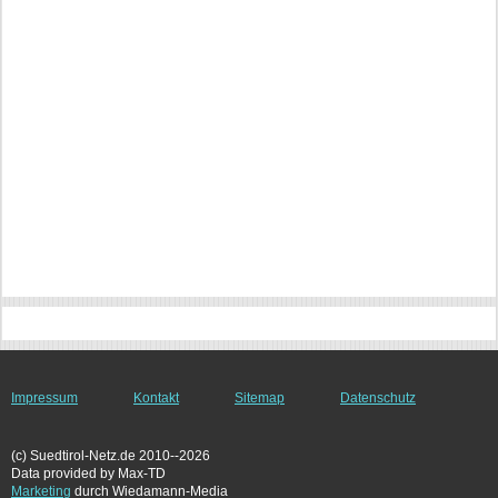
Impressum
Kontakt
Sitemap
Datenschutz
(c) Suedtirol-Netz.de 2010--2026
Data provided by Max-TD
Marketing
durch Wiedamann-Media