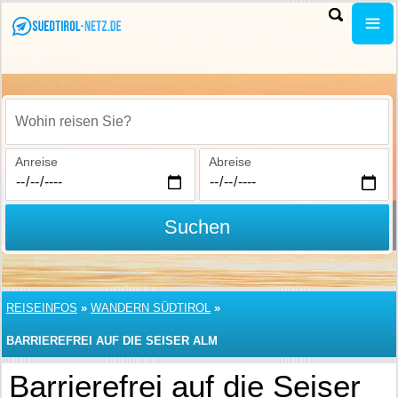
Wohin reisen Sie?
Anreise
Abreise
Suchen
REISEINFOS
»
WANDERN SÜDTIROL
»
BARRIEREFREI AUF DIE SEISER ALM
Barrierefrei auf die Seiser