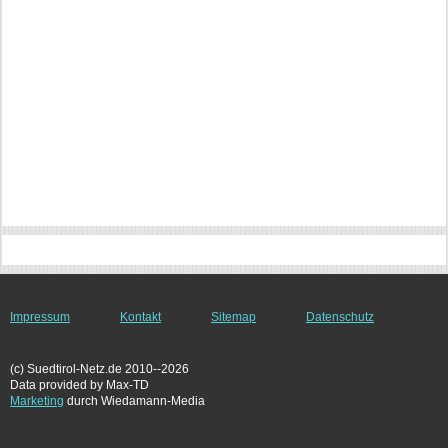
Impressum
Kontakt
Sitemap
Datenschutz
(c) Suedtirol-Netz.de 2010--2026
Data provided by Max-TD
Marketing
durch Wiedamann-Media