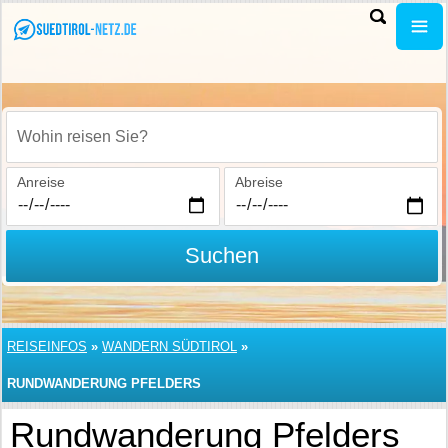
Wohin reisen Sie?
Anreise
Abreise
Suchen
REISEINFOS
»
WANDERN SÜDTIROL
»
RUNDWANDERUNG PFELDERS
Rundwanderung Pfelders