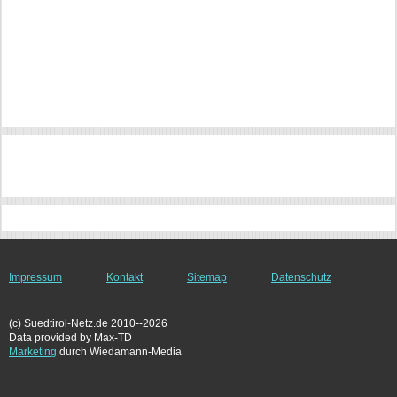
Impressum
Kontakt
Sitemap
Datenschutz
(c) Suedtirol-Netz.de 2010--2026
Data provided by Max-TD
Marketing
durch Wiedamann-Media