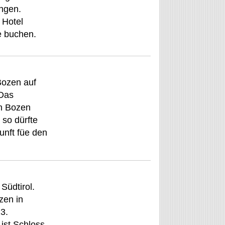
ingen.
 Hotel
de buchen.
Bozen auf
 Das
n Bozen
 so dürfte
unft füe den
Südtirol.
zen in
13.
ist Schloss