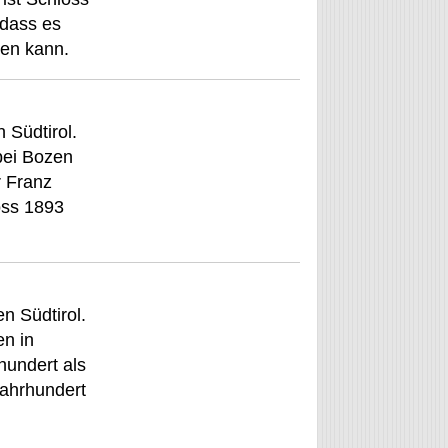
 dass es
den kann.
 Südtirol.
bei Bozen
r Franz
oss 1893
n Südtirol.
en in
hundert als
Jahrhundert