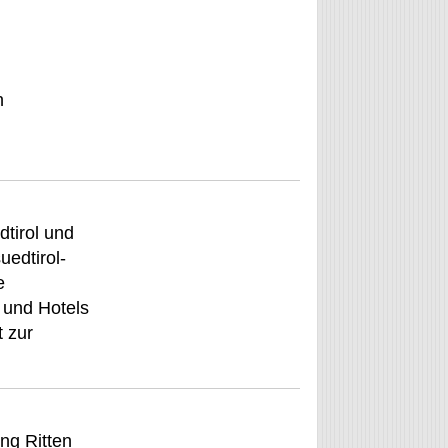
n
tirol und
uedtirol-
e
 und Hotels
t zur
ng Ritten