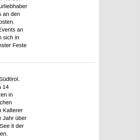
turliebhaber
s an den
osten.
 Events an
 sich in
hster Feste
Südtirol.
a 14
zen in
tchen
m Kalterer
e Jahr über
See it der
ien.