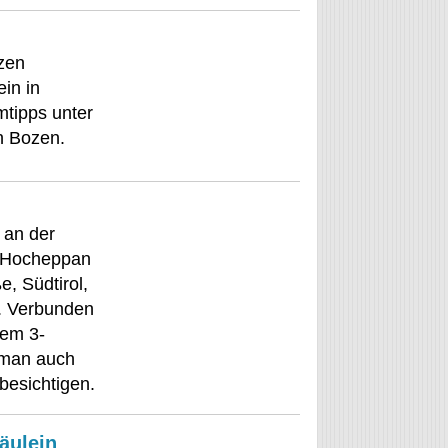
zen
ein in
tipps unter
n Bozen.
 an der
g Hocheppan
, Südtirol,
l. Verbunden
dem 3-
man auch
besichtigen.
äulein