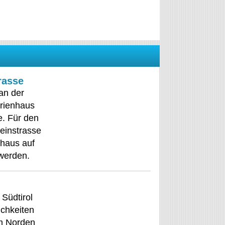
rasse
 an der
erienhaus
e. Für den
Weinstrasse
nhaus auf
 werden.
 Südtirol
ichkeiten
im Norden