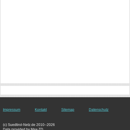
Impressum
Kontakt
Sitemap
Datenschutz
(c) Suedtirol-Netz.de 2010--2026
Data provided by Max-TD