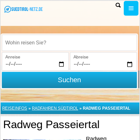
Wohin reisen Sie?
Anreise
Abreise
Suchen
REISEINFOS
»
RADFAHREN SÜDTIROL
»
RADWEG PASSEIERTAL
Radweg Passeiertal
Radweg